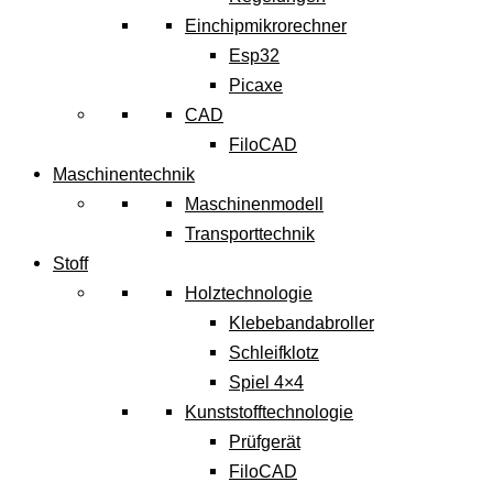
Einchipmikrorechner
Esp32
Picaxe
CAD
FiloCAD
Maschinentechnik
Maschinenmodell
Transporttechnik
Stoff
Holztechnologie
Klebebandabroller
Schleifklotz
Spiel 4×4
Kunststofftechnologie
Prüfgerät
FiloCAD